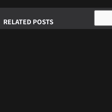
RELATED POSTS
L’IA SCÉNARISTE
: SUNSPRING ET
LE CINÉMA
ABSURDE
Feb 28, 2026