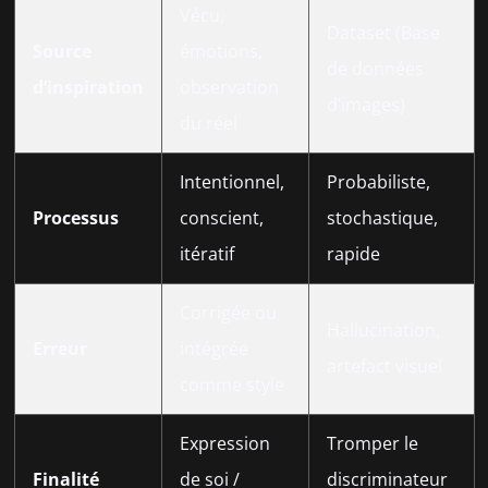
Vécu,
Dataset (Base
Source
émotions,
de données
d’inspiration
observation
d’images)
du réel
Intentionnel,
Probabiliste,
Processus
conscient,
stochastique,
itératif
rapide
Corrigée ou
Hallucination,
Erreur
intégrée
artefact visuel
comme style
Expression
Tromper le
Finalité
de soi /
discriminateur